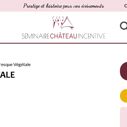
Prestige et histoire pour vos événements
O
resque Végétale
TALE