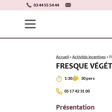
03 44 55 54 44
Accueil
»
Activités incentives
»
F
FRESQUE VÉGÉ
30 pers
1:30
05 17 42 31 00
Présentation