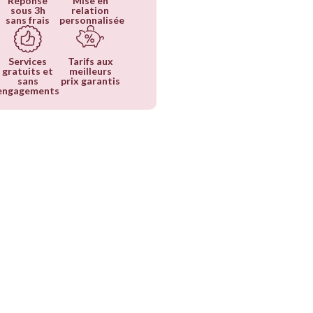
Réponse
Mise en
sous 3h
relation
sans frais
personnalisée
Services
Tarifs aux
gratuits et
meilleurs
sans
prix garantis
engagements