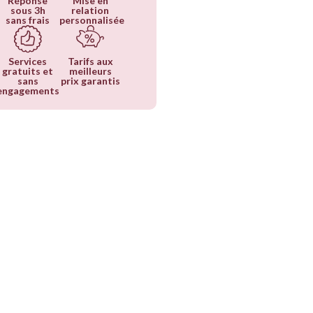
Réponse
Mise en
sous 3h
relation
sans frais
personnalisée
Services
Tarifs aux
gratuits et
meilleurs
sans
prix garantis
engagements