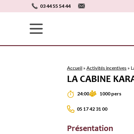
03 44 55 54 44
Accueil
»
Activités incentives
»
L
LA CABINE KAR
1000 pers
24:00
05 17 42 31 00
Présentation