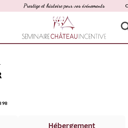
Prestige et histoire pour vos événements
O
r
R
8 98
Hébergement