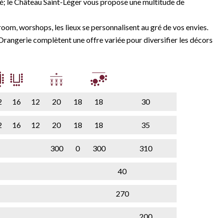
; le Château Saint-Léger vous propose une multitude de
oom, worshops, les lieux se personnalisent au gré de vos envies.
l’Orangerie complètent une offre variée pour diversifier les décors
2
16
12
20
18
18
30
2
16
12
20
18
18
35
300
0
300
310
40
270
200