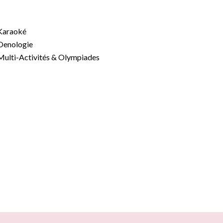
Karaoké
Oenologie
Multi-Activités & Olympiades